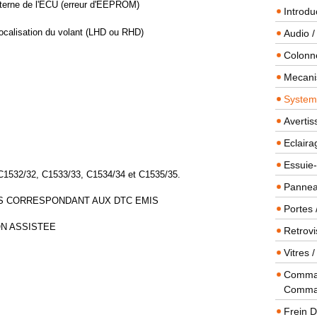
terne de l'ECU (erreur d'EEPROM)
Introdu
ocalisation du volant (LHD ou RHD)
Audio /
Colonn
Mecanis
Systeme
Averti
Eclaira
Essuie-
C1532/32, C1533/33, C1534/34 et C1535/35.
Panneau
TS CORRESPONDANT AUX DTC EMIS
Portes 
ON ASSISTEE
Retrovi
Vitres 
Comman
Comma
Frein 