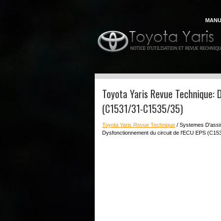
MANU
Toyota Yaris Revue Technique: 
(C1531/31-C1535/35)
Toyota Yaris Revue Technique
/ Systemes D'assi
Dysfonctionnement du circuit de l'ECU EPS (C15