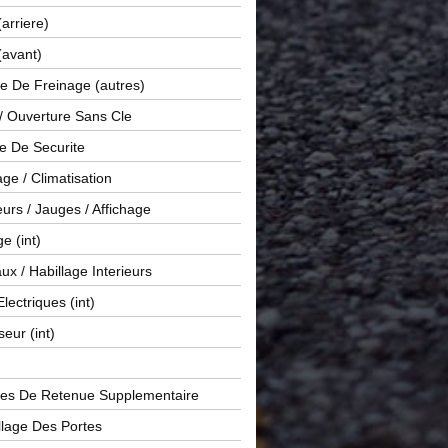
(arriere)
(avant)
e De Freinage (autres)
 / Ouverture Sans Cle
e De Securite
ge / Climatisation
rs / Jauges / Affichage
e (int)
x / Habillage Interieurs
Electriques (int)
seur (int)
es De Retenue Supplementaire
llage Des Portes