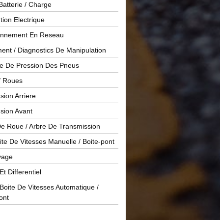
Batterie / Charge
ution Electrique
onnement En Reseau
ent / Diagnostics De Manipulation
le De Pression Des Pneus
/ Roues
ion Arriere
sion Avant
De Roue / Arbre De Transmission
te De Vitesses Manuelle / Boite-pont
yage
Et Differentiel
oite De Vitesses Automatique /
ont