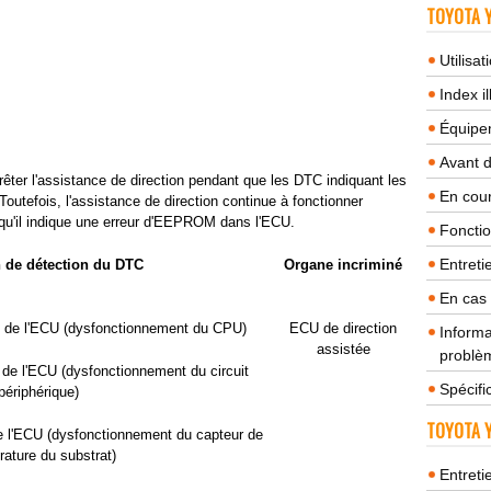
TOYOTA Y
Utilisa
Index il
Équipem
Avant 
rêter l'assistance de direction pendant que les DTC indiquant les
En cour
utefois, l'assistance de direction continue à fonctionner
qu'il indique une erreur d'EEPROM dans l'ECU.
Fonctio
Entreti
 de détection du DTC
Organe incriminé
En cas
e de l'ECU (dysfonctionnement du CPU)
ECU de direction
Informa
assistée
problèm
de l'ECU (dysfonctionnement du circuit
Spécifi
périphérique)
TOYOTA Y
e l'ECU (dysfonctionnement du capteur de
ature du substrat)
Entreti