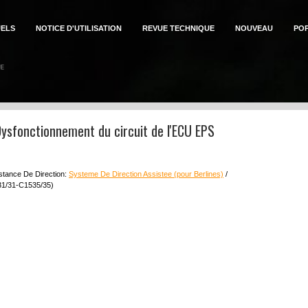
ELS
NOTICE D'UTILISATION
REVUE TECHNIQUE
NOUVEAU
PO
Dysfonctionnement du circuit de l'ECU EPS
stance De Direction:
Systeme De Direction Assistee (pour Berlines)
/
31/31-C1535/35)