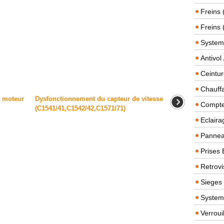
Freins 
Freins 
System
Antivol
Ceintur
Chauffa
u moteur
Dysfonctionnement du capteur de vitesse
Compteu
(C1541/41,C1542/42,C1571/71)
Eclairag
Panneau
Prises 
Retrovi
Sieges
System
Verroui