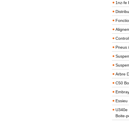
1nz-fe 
Distrib
Foncti
Alignem
Contro
Pneus 
Suspens
Suspen
Arbre 
C50 Boi
Embra
Essieu 
U340e B
Boite-p