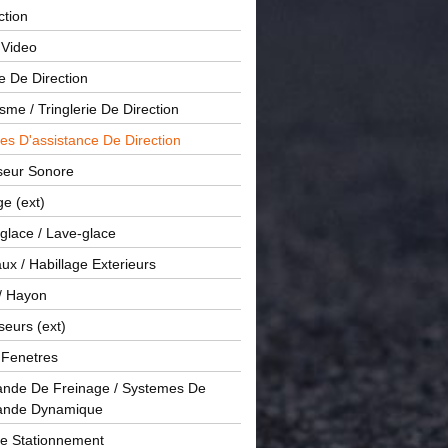
ction
 Video
e De Direction
me / Tringlerie De Direction
s D'assistance De Direction
sseur Sonore
ge (ext)
glace / Lave-glace
x / Habillage Exterieurs
/ Hayon
seurs (ext)
/ Fenetres
de De Freinage / Systemes De
nde Dynamique
De Stationnement