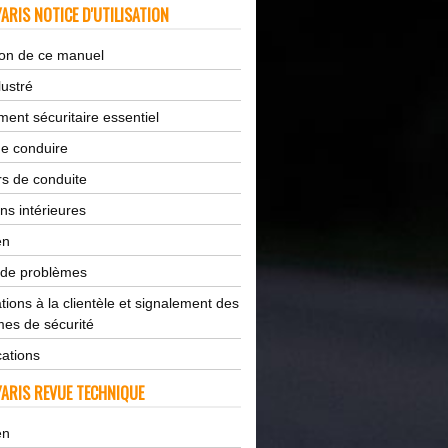
ARIS NOTICE D'UTILISATION
tion de ce manuel
lustré
ent sécuritaire essentiel
de conduire
s de conduite
ns intérieures
en
 de problèmes
tions à la clientèle et signalement des
es de sécurité
cations
ARIS REVUE TECHNIQUE
en