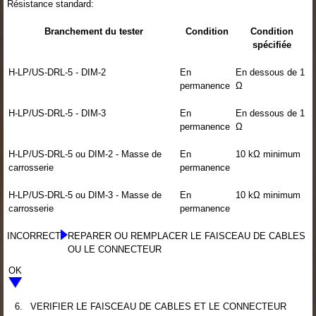
Résistance standard:
Branchement du tester
Condition
Condition
spécifiée
H-LP/US-DRL-5 - DIM-2
En
En dessous de 1
permanence
Ω
H-LP/US-DRL-5 - DIM-3
En
En dessous de 1
permanence
Ω
H-LP/US-DRL-5 ou DIM-2 - Masse de
En
10 kΩ minimum
carrosserie
permanence
H-LP/US-DRL-5 ou DIM-3 - Masse de
En
10 kΩ minimum
carrosserie
permanence
INCORRECT
REPARER OU REMPLACER LE FAISCEAU DE CABLES
OU LE CONNECTEUR
OK
6.
VERIFIER LE FAISCEAU DE CABLES ET LE CONNECTEUR