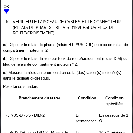
OK
10.
VERIFIER LE FAISCEAU DE CABLES ET LE CONNECTEUR
(RELAIS DE PHARES - RELAIS D'INVERSEUR FEUX DE
ROUTE/CROISEMENT)
(a) Déposer le relais de phares (relais H-LP/US-DRL) du bloc de relais de
compartiment moteur n° 2.
(b) Déposer le relais d'inverseur feux de route/croisement (relais DIM) du
bloc de relais de compartiment moteur n° 2.
(c) Mesurer la résistance en fonction de la (des) valeur(s) indiquée(s)
dans le tableau ci-dessous.
Résistance standard:
Branchement du tester
Condition
Condition
spécifiée
H-LP/US-DRL-5 - DIM-2
En
En dessous de 1
permanence
Ω
H-LP/US-DRL-5 ou DIM-2 - Masse de
En
10 kΩ minimum