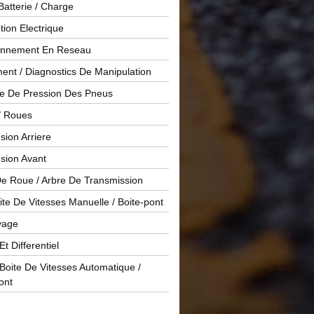
Batterie / Charge
ution Electrique
onnement En Reseau
ent / Diagnostics De Manipulation
le De Pression Des Pneus
/ Roues
ion Arriere
sion Avant
De Roue / Arbre De Transmission
te De Vitesses Manuelle / Boite-pont
yage
Et Differentiel
oite De Vitesses Automatique /
ont