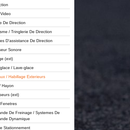
ction
 Video
e De Direction
me / Tringlerie De Direction
s D'assistance De Direction
sseur Sonore
ge (ext)
glace / Lave-glace
x / Habillage Exterieurs
/ Hayon
seurs (ext)
/ Fenetres
de De Freinage / Systemes De
nde Dynamique
De Stationnement