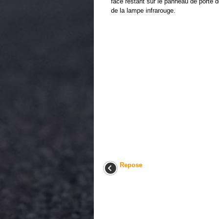
face restant sur le panneau de porte de
de la lampe infrarouge.
Repose