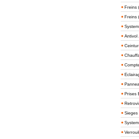
Freins 
Freins 
System
Antivol
Ceintur
Chauffa
Compteu
Eclairag
Panneau
Prises 
Retrovi
Sieges
System
Verroui