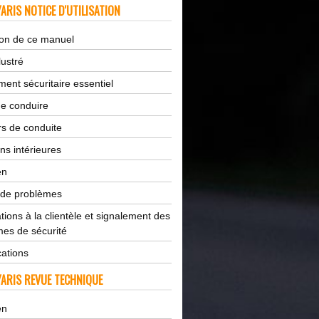
ARIS NOTICE D'UTILISATION
tion de ce manuel
lustré
ent sécuritaire essentiel
de conduire
s de conduite
ns intérieures
en
 de problèmes
tions à la clientèle et signalement des
es de sécurité
cations
ARIS REVUE TECHNIQUE
en