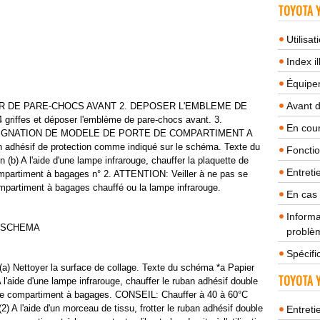
TOYOTA Y
Utilisa
Index il
Équipem
Avant 
R DE PARE-CHOCS AVANT 2. DEPOSER L'EMBLEME DE
riffes et déposer l'emblème de pare-chocs avant. 3.
En cour
IGNATION DE MODELE DE PORTE DE COMPARTIMENT A
 adhésif de protection comme indiqué sur le schéma. Texte du
Fonctio
(b) A l'aide d'une lampe infrarouge, chauffer la plaquette de
Entreti
mpartiment à bagages n° 2. ATTENTION: Veiller à ne pas se
mpartiment à bagages chauffé ou la lampe infrarouge.
En cas
Informa
 SCHEMA
problèm
Spécifi
ttoyer la surface de collage. Texte du schéma *a Papier
TOYOTA Y
A l'aide d'une lampe infrarouge, chauffer le ruban adhésif double
 de compartiment à bagages. CONSEIL: Chauffer à 40 à 60°C
) A l'aide d'un morceau de tissu, frotter le ruban adhésif double
Entreti