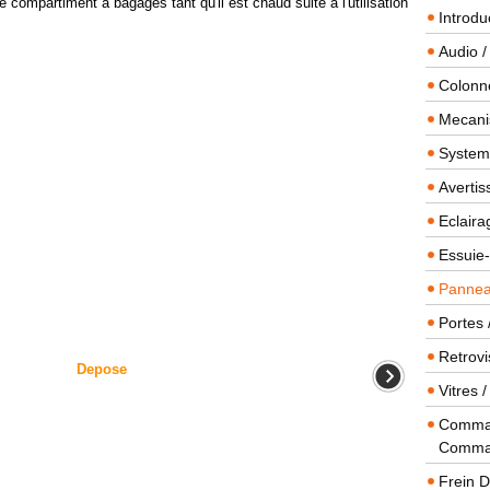
 compartiment à bagages tant qu'il est chaud suite à l'utilisation
Introdu
Audio /
Colonn
Mecanis
Systeme
Averti
Eclaira
Essuie-
Panneau
Portes 
Retrovi
Depose
Vitres 
Comman
Comma
Frein 