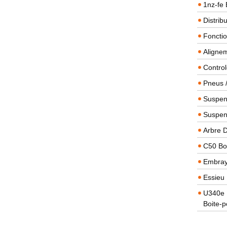
1nz-fe 
Distrib
Foncti
Alignem
Contro
Pneus 
Suspens
Suspen
Arbre 
C50 Boi
Embra
Essieu 
U340e B
Boite-p