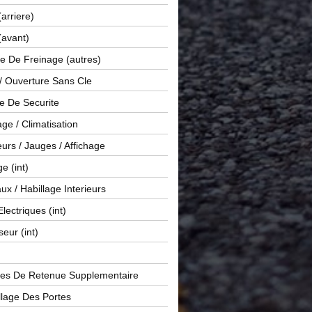
(arriere)
(avant)
e De Freinage (autres)
 / Ouverture Sans Cle
e De Securite
ge / Climatisation
rs / Jauges / Affichage
e (int)
x / Habillage Interieurs
Electriques (int)
seur (int)
es De Retenue Supplementaire
llage Des Portes