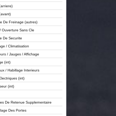
(arriere)
(avant)
e De Freinage (autres)
 / Ouverture Sans Cle
e De Securite
ge / Climatisation
rs / Jauges / Affichage
e (int)
x / Habillage Interieurs
Electriques (int)
seur (int)
es De Retenue Supplementaire
llage Des Portes