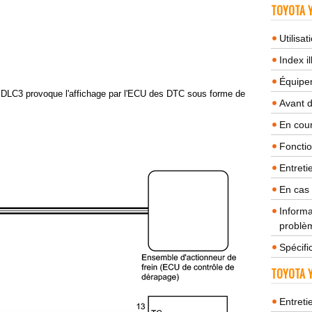
TOYOTA Y
Utilisa
Index il
Équipem
DLC3 provoque l'affichage par l'ECU des DTC sous forme de
Avant 
En cour
Fonctio
Entreti
En cas
Informa
problèm
Spécifi
TOYOTA Y
Entreti