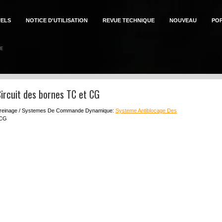
ELS
NOTICE D'UTILISATION
REVUE TECHNIQUE
NOUVEAU
PO
ircuit des bornes TC et CG
reinage / Systemes De Commande Dynamique:
Systeme Antiblocage Des
 CG