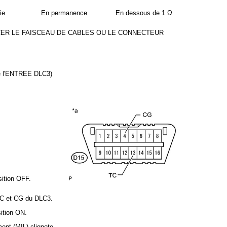
ie
En permanence
En dessous de 1 Ω
ER LE FAISCEAU DE CABLES OU LE CONNECTEUR
 l'ENTREE DLC3)
sition OFF.
 TC et CG du DLC3.
sition ON.
ment (MIL) clignote.