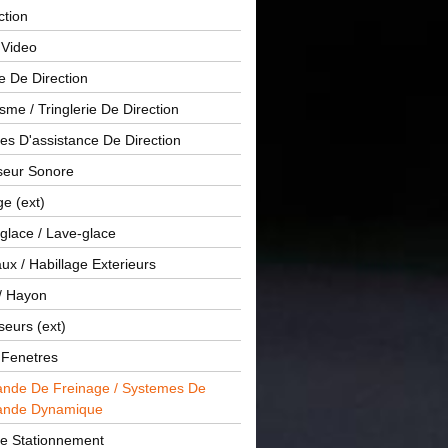
ction
 Video
e De Direction
me / Tringlerie De Direction
s D'assistance De Direction
sseur Sonore
ge (ext)
glace / Lave-glace
x / Habillage Exterieurs
/ Hayon
seurs (ext)
/ Fenetres
de De Freinage / Systemes De
nde Dynamique
De Stationnement