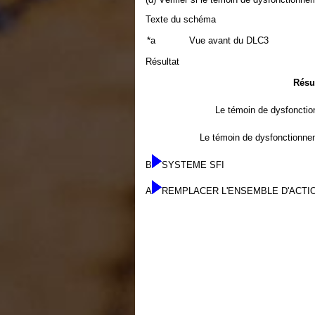
Texte du schéma
*a
Vue avant du DLC3
Résultat
Résul
Le témoin de dysfonctio
Le témoin de dysfonctionnem
B
SYSTEME SFI
A
REMPLACER L'ENSEMBLE D'ACTI