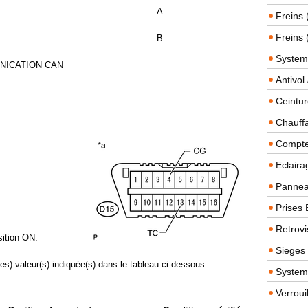
A
Freins 
Freins 
B
System
NICATION CAN
Antivol
Ceintur
Chauffa
Compteu
Eclairag
Panneau
Prises 
Retrovi
sition ON.
Sieges
des) valeur(s) indiquée(s) dans le tableau ci-dessous.
System
Verroui