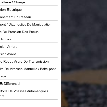
Batterie / Charge
ution Electrique
onnement En Reseau
ent / Diagnostics De Manipulation
le De Pression Des Pneus
/ Roues
ion Arriere
sion Avant
De Roue / Arbre De Transmission
te De Vitesses Manuelle / Boite-pont
yage
Et Differentiel
oite De Vitesses Automatique /
ont