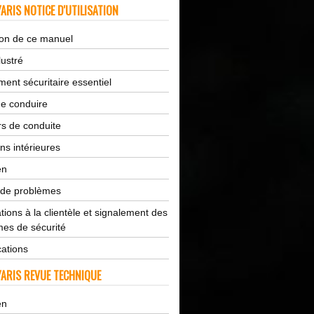
ARIS NOTICE D'UTILISATION
tion de ce manuel
lustré
ent sécuritaire essentiel
de conduire
s de conduite
ns intérieures
en
 de problèmes
tions à la clientèle et signalement des
es de sécurité
cations
ARIS REVUE TECHNIQUE
en