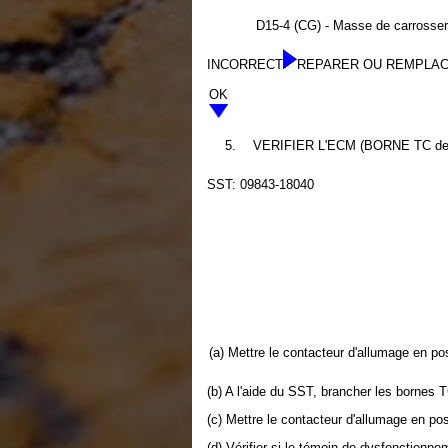
D15-4 (CG) - Masse de carrosser
INCORRECT
REPARER OU REMPLAC
OK
5.
VERIFIER L'ECM (BORNE TC de
SST: 09843-18040
(a) Mettre le contacteur d'allumage en po
(b) A l'aide du SST, brancher les bornes
(c) Mettre le contacteur d'allumage en po
(d) Vérifier si le témoin de dysfonctionne