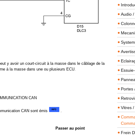
Introdu
Audio /
Colonn
Mecanis
Systeme
Averti
Eclaira
peut y avoir un court-circuit à la masse dans le câblage de la
erne à la masse dans une ou plusieurs ECU.
Essuie-
Panneau
Portes 
OMMUNICATION CAN
Retrovi
Vitres 
communication CAN sont émis
.
Comman
Comma
Passer au point
Frein 