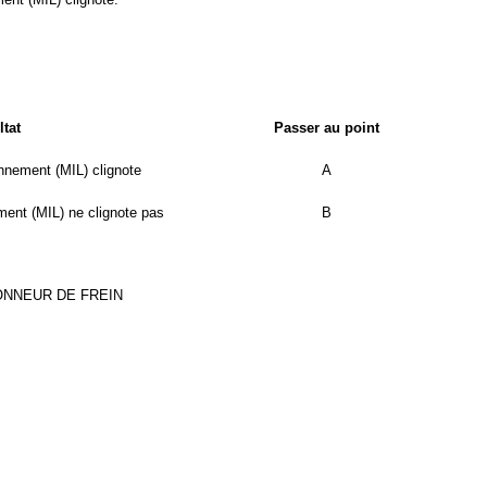
tat
Passer au point
nnement (MIL) clignote
A
ent (MIL) ne clignote pas
B
ONNEUR DE FREIN