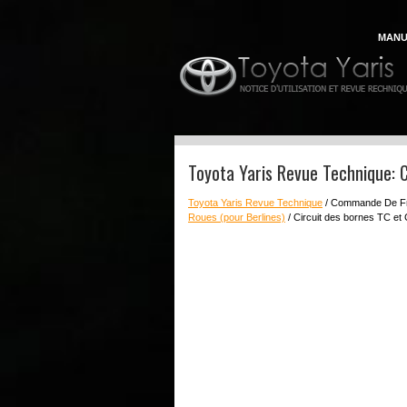
MANU
Toyota Yaris Revue Technique: C
Toyota Yaris Revue Technique
/ Commande De F
Roues (pour Berlines)
/ Circuit des bornes TC et