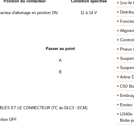
Position du contacteur
Condition spécifiée
1nz-fe 
Distrib
acteur d'allumage en position ON
11 à 14 V
Foncti
Alignem
Contro
Passer au point
Pneus 
Suspens
A
Suspen
B
Arbre 
C50 Boi
Embra
Essieu 
BLES ET LE CONNECTEUR (TC du DLC3 - ECM)
U340e B
sition OFF.
Boite-p