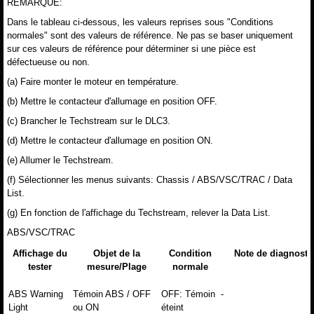
REMARQUE:
Dans le tableau ci-dessous, les valeurs reprises sous "Conditions
normales" sont des valeurs de référence. Ne pas se baser uniquement
sur ces valeurs de référence pour déterminer si une pièce est
défectueuse ou non.
(a) Faire monter le moteur en température.
(b) Mettre le contacteur d'allumage en position OFF.
(c) Brancher le Techstream sur le DLC3.
(d) Mettre le contacteur d'allumage en position ON.
(e) Allumer le Techstream.
(f) Sélectionner les menus suivants: Chassis / ABS/VSC/TRAC / Data
List.
(g) En fonction de l'affichage du Techstream, relever la Data List.
ABS/VSC/TRAC
Affichage du
Objet de la
Condition
Note de diagnosti
tester
mesure/Plage
normale
ABS Warning
Témoin ABS / OFF
OFF: Témoin
-
Light
ou ON
éteint