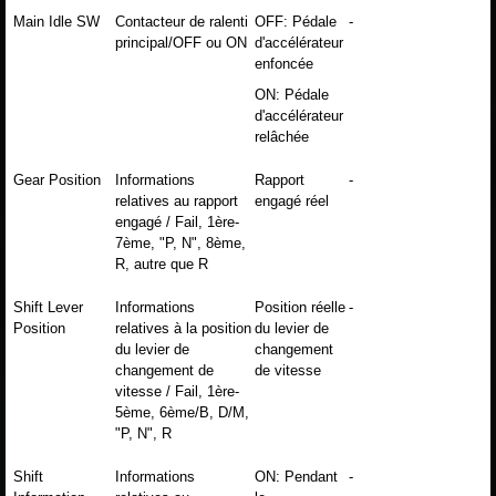
Main Idle SW
Contacteur de ralenti
OFF: Pédale
-
principal/OFF ou ON
d'accélérateur
enfoncée
ON: Pédale
d'accélérateur
relâchée
Gear Position
Informations
Rapport
-
relatives au rapport
engagé réel
engagé / Fail, 1ère-
7ème, "P, N", 8ème,
R, autre que R
Shift Lever
Informations
Position réelle
-
Position
relatives à la position
du levier de
du levier de
changement
changement de
de vitesse
vitesse / Fail, 1ère-
5ème, 6ème/B, D/M,
"P, N", R
Shift
Informations
ON: Pendant
-