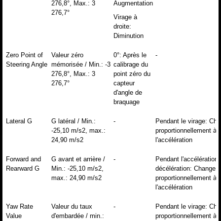
276,8°, Max.: 3
Augmentation
276,7°
Virage à
droite:
Diminution
Zero Point of
Valeur zéro
0°: Après le
-
Steering Angle
mémorisée / Min.: -3
calibrage du
276,8°, Max.: 3
point zéro du
276,7°
capteur
d'angle de
braquage
Lateral G
G latéral / Min.:
-
Pendant le virage: Ch
-25,10 m/s2, max.:
proportionnellement à
24,90 m/s2
l'accélération
Forward and
G avant et arrière /
-
Pendant l'accélération/
Rearward G
Min.: -25,10 m/s2,
décélération: Change
max.: 24,90 m/s2
proportionnellement à
l'accélération
Yaw Rate
Valeur du taux
-
Pendant le virage: Ch
Value
d'embardée / min.:
proportionnellement à