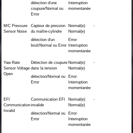
détection d'une
Interruption
coupure/Normal ou
momentanée
Error
M/C Pressure
Capteur de pression
Normal(e):
-
Sensor Noise
du maître-cylindre
Normal(e)
détection d'un
Error:
bruit/Normal ou Error
Interruption
momentanée
Yaw Rate
Détection de coupure
Normal(e):
-
Sensor Voltage
dans la tension
Normal(e)
Open
détection/Normal ou
Error:
Error
Interruption
momentanée
EFI
Communication EFI
Normal(e):
-
Communication
invalide
Normal(e)
Invalid
détection/Normal ou
Error:
Error
Interruption
momentanée