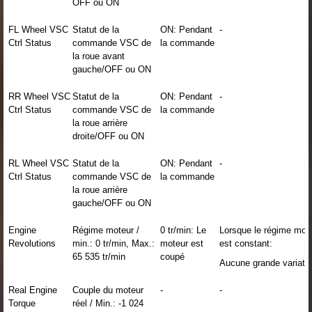
OFF ou ON
FL Wheel VSC
Statut de la
ON: Pendant
-
Ctrl Status
commande VSC de
la commande
la roue avant
gauche/OFF ou ON
RR Wheel VSC
Statut de la
ON: Pendant
-
Ctrl Status
commande VSC de
la commande
la roue arrière
droite/OFF ou ON
RL Wheel VSC
Statut de la
ON: Pendant
-
Ctrl Status
commande VSC de
la commande
la roue arrière
gauche/OFF ou ON
Engine
Régime moteur /
0 tr/min: Le
Lorsque le régime mot
Revolutions
min.: 0 tr/min, Max.:
moteur est
est constant:
65 535 tr/min
coupé
Aucune grande variati
Real Engine
Couple du moteur
-
-
Torque
réel / Min.: -1 024