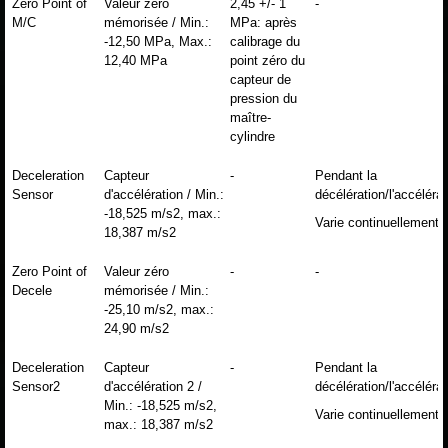
Zero Point of
Valeur zéro
2,45 +/- 1
-
M/C
mémorisée / Min.:
MPa: après
-12,50 MPa, Max.:
calibrage du
12,40 MPa
point zéro du
capteur de
pression du
maître-
cylindre
Deceleration
Capteur
-
Pendant la
Sensor
d'accélération / Min.:
décélération/l'accélérat
-18,525 m/s2, max.:
Varie continuellement
18,387 m/s2
Zero Point of
Valeur zéro
-
-
Decele
mémorisée / Min.:
-25,10 m/s2, max.:
24,90 m/s2
Deceleration
Capteur
-
Pendant la
Sensor2
d'accélération 2 /
décélération/l'accélérat
Min.: -18,525 m/s2,
Varie continuellement
max.: 18,387 m/s2