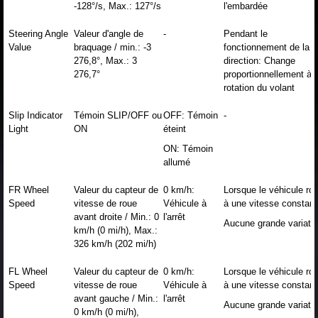
-128°/s, Max.: 127°/s
l'embardée
Steering Angle
Valeur d'angle de
-
Pendant le
Value
braquage / min.: -3
fonctionnement de la
276,8°, Max.: 3
direction: Change
276,7°
proportionnellement à l
rotation du volant
Slip Indicator
Témoin SLIP/OFF ou
OFF: Témoin
-
Light
ON
éteint
ON: Témoin
allumé
FR Wheel
Valeur du capteur de
0 km/h:
Lorsque le véhicule rou
Speed
vitesse de roue
Véhicule à
à une vitesse constant
avant droite / Min.: 0
l'arrêt
Aucune grande variati
km/h (0 mi/h), Max.:
326 km/h (202 mi/h)
FL Wheel
Valeur du capteur de
0 km/h:
Lorsque le véhicule rou
Speed
vitesse de roue
Véhicule à
à une vitesse constant
avant gauche / Min.:
l'arrêt
Aucune grande variati
0 km/h (0 mi/h),