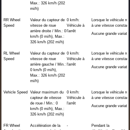
Max.: 326 km/h (202
mi/h)
RR Wheel
Valeur du capteur de
0 km/h:
Lorsque le véhicule rou
Speed
vitesse de roue
Véhicule à
à une vitesse constant
arrière droite / Min.: 0
l'arrêt
Aucune grande variati
km/h (0 mi/h), Max.:
326 km/h (202 mi/h)
RL Wheel
Valeur du capteur de
0 km/h:
Lorsque le véhicule rou
Speed
vitesse de roue
Véhicule à
à une vitesse constant
arrière gauche / Min.:
l'arrêt
Aucune grande variati
0 km/h (0 mi/h),
Max.: 326 km/h (202
mi/h)
Vehicle Speed
Valeur maximum du
0 km/h:
Lorsque le véhicule rou
capteur de vitesse
Véhicule à
à une vitesse constant
de roue / Min.: 0
l'arrêt
Aucune grande variati
km/h (0 mi/h), Max.:
326 km/h (202 mi/h)
FR Wheel
Accélération de la
-
Pendant la