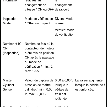
Information
relatives au
le
changement de
changement
vitesse / ON ou OFF
de rapport
Inspection
Mode de vérification
Divers: Mode
-
Mode
/ Other ou Inspect
normal
Vérifier: Mode
de vérification
Number of IG
Nombre de fois où le
-
-
ON
contacteur de moteur
(Inspection)
a été mis en position
ON après le passage
au mode de
vérification / min.: 0,
Max.: 255
Master
Valeur du capteur de
0,30 à 0,90 V:
La valeur augmente
Cylinder
pression de maître-
lorsque la
lorsque la pédale de fr
Sensor
cylindre / min.: 0,00
pédale de
est enfoncée.
V, Max.: 5,00 V
frein est
relâchée