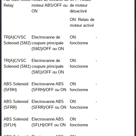
Relay
moteur ABS/OFF ou
de moteur
ON
désactivé
ON: Relais de
moteur activé
TR(A)C/VSC
Electrovanne de
ON:
-
Solenoid (SM2)
coupure principale
fonctionne
(SM2)/OFF ou ON
TR(A)C/VSC
Electrovanne de
ON:
-
Solenoid (SM1)
coupure principale
fonctionne
(SM1)/OFF ou ON
ABS Solenoid
Electrovanne ABS
ON:
-
(SFRH)
(SFRH)/OFF ou ON
fonctionne
ABS Solenoid
Electrovanne ABS
ON:
-
(SFRR)
(SFRR)/OFF ou ON
fonctionne
ABS Solenoid
Electrovanne ABS
ON:
-
(SFLH)
(SFLH)/OFF ou ON
fonctionne