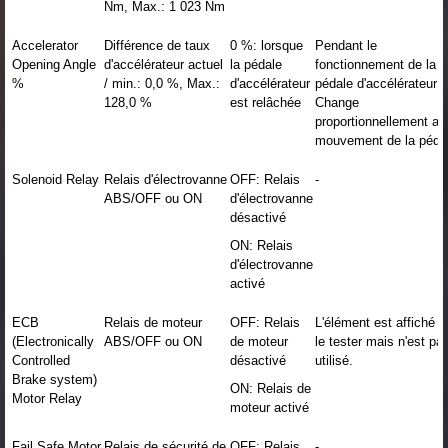
Nm, Max.: 1 023 Nm
Accelerator
Différence de taux
0 %: lorsque
Pendant le
Opening Angle
d'accélérateur actuel
la pédale
fonctionnement de la
%
/ min.: 0,0 %, Max.:
d'accélérateur
pédale d'accélérateur:
128,0 %
est relâchée
Change
proportionnellement au
mouvement de la péda
Solenoid Relay
Relais d'électrovanne
OFF: Relais
-
ABS/OFF ou ON
d'électrovanne
désactivé
ON: Relais
d'électrovanne
activé
ECB
Relais de moteur
OFF: Relais
L'élément est affiché s
(Electronically
ABS/OFF ou ON
de moteur
le tester mais n'est pa
Controlled
désactivé
utilisé.
Brake system)
ON: Relais de
Motor Relay
moteur activé
Fail Safe Motor
Relais de sécurité de
OFF: Relais
-