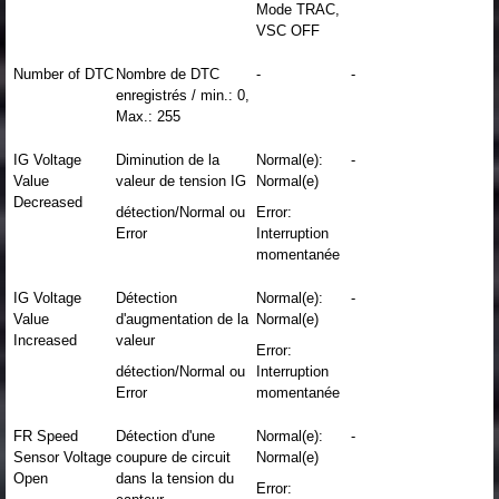
Mode TRAC,
VSC OFF
Number of DTC
Nombre de DTC
-
-
enregistrés / min.: 0,
Max.: 255
IG Voltage
Diminution de la
Normal(e):
-
Value
valeur de tension IG
Normal(e)
Decreased
détection/Normal ou
Error:
Error
Interruption
momentanée
IG Voltage
Détection
Normal(e):
-
Value
d'augmentation de la
Normal(e)
Increased
valeur
Error:
détection/Normal ou
Interruption
Error
momentanée
FR Speed
Détection d'une
Normal(e):
-
Sensor Voltage
coupure de circuit
Normal(e)
Open
dans la tension du
Error: