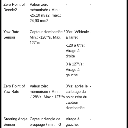
Zero Point of
Valeur zéro
-
-
Decele2
mémorisée / Min.:
-25,10 m/s2, max.:
24,90 m/s2
Yaw Rate
Capteur d'embardée /
0°/s: Véhicule
-
Sensor
Min.: -128°/s, Max.:
à l'arrêt
127°/s
-128 à 0°/s:
Virage à
droite
0 à 127°/s:
Virage à
gauche
Zero Point of
Valeur zéro
0°/s: après le
-
Yaw Rate
mémorisée / Min.:
calibrage du
-128°/s, Max.: 127°/s
point zéro du
capteur
d'embardée
Steering Angle
Capteur d'angle de
Virage à
-
Sensor
braquage / min.: -3
gauche: