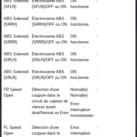
ABS Solenoid
Electrovanne ABS
ON:
-
(SFLR)
(SFLR)/OFF ou ON
fonctionne
ABS Solenoid
Electrovanne ABS
ON:
-
(SRRH)
(SRRH)/OFF ou ON
fonctionne
ABS Solenoid
Electrovanne ABS
ON:
-
(SRRR)
(SRRR)/OFF ou ON
fonctionne
ABS Solenoid
Electrovanne ABS
ON:
-
(SRLH)
(SRLH)/OFF ou ON
fonctionne
ABS Solenoid
Electrovanne ABS
ON:
-
(SRLR)
(SRLR)/OFF ou ON
fonctionne
FR Speed
Détection d'une
Normal(e):
-
Open
coupure dans le
Normal(e)
circuit du capteur de
Error:
vitesse avant
Interruption
droit/Normal ou Error
momentanée
FL Speed
Détection d'une
Error:
-
Open
coupure dans le
Interruption