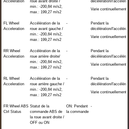
Acceleration
roue avant droite /
décélération/l'accélérat
min.: -200,84 m/s2,
Varie continuellement
max.: 199,27 m/s2
FL Wheel
Accélération de la
-
Pendant la
Acceleration
roue avant gauche /
décélération/l'accélérat
min.: -200,84 m/s2,
Varie continuellement
max.: 199,27 m/s2
RR Wheel
Accélération de la
-
Pendant la
Acceleration
roue arrière droite/
décélération/l'accélérat
min.: -200,84 m/s2,
Varie continuellement
max.: 199,27 m/s2
RL Wheel
Accélération de la
-
Pendant la
Acceleration
roue arrière gauche /
décélération/l'accélérat
min.: -200,84 m/s2,
Varie continuellement
max.: 199,27 m/s2
FR Wheel ABS
Statut de la
ON: Pendant
-
Ctrl Status
commande ABS de
la commande
la roue avant droite /
OFF ou ON