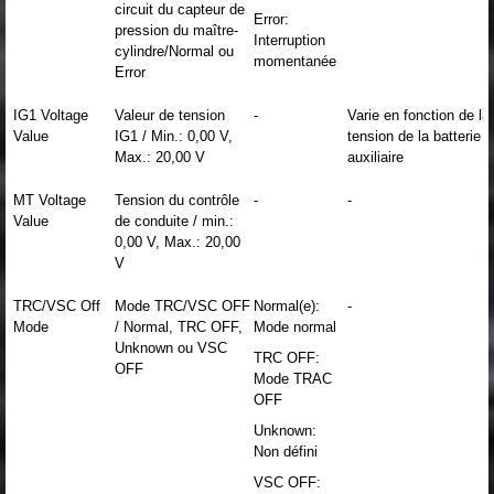
circuit du capteur de
Error:
pression du maître-
Interruption
cylindre/Normal ou
momentanée
Error
IG1 Voltage
Valeur de tension
-
Varie en fonction de la
Value
IG1 / Min.: 0,00 V,
tension de la batterie
Max.: 20,00 V
auxiliaire
MT Voltage
Tension du contrôle
-
-
Value
de conduite / min.:
0,00 V, Max.: 20,00
V
TRC/VSC Off
Mode TRC/VSC OFF
Normal(e):
-
Mode
/ Normal, TRC OFF,
Mode normal
Unknown ou VSC
TRC OFF:
OFF
Mode TRAC
OFF
Unknown:
Non défini
VSC OFF: