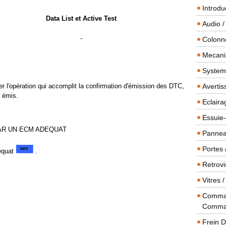
Introdu
Data List et Active Test
Audio /
-
Colonn
Mecanis
Systeme
er l'opération qui accomplit la confirmation d'émission des DTC,
Averti
t émis.
Eclaira
Essuie-
AR UN ECM ADEQUAT
Panneau
Portes 
déquat
.
Retrovi
Vitres 
Comman
Comma
Frein 