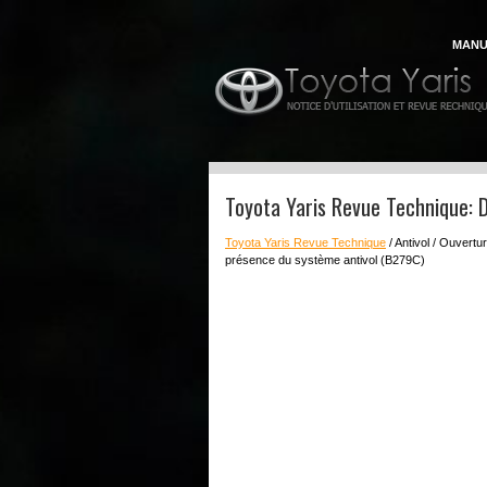
MANU
Toyota Yaris Revue Technique: 
Toyota Yaris Revue Technique
/ Antivol / Ouvert
présence du système antivol (B279C)