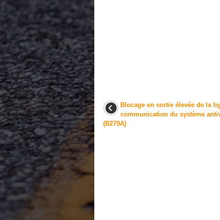
Blocage en sortie élevée de la li
communication du système anti
(B279A)