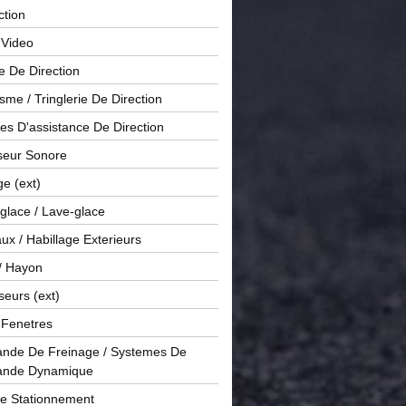
ction
 Video
e De Direction
me / Tringlerie De Direction
s D'assistance De Direction
sseur Sonore
ge (ext)
glace / Lave-glace
x / Habillage Exterieurs
/ Hayon
seurs (ext)
/ Fenetres
de De Freinage / Systemes De
nde Dynamique
De Stationnement