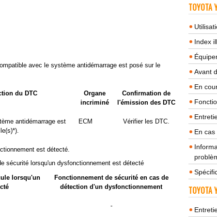
TOYOTA Y
Utilisa
Index il
Équipem
ompatible avec le système antidémarrage est posé sur le
Avant 
En cour
ction du DTC
Organe
Confirmation de
Fonctio
incriminé
l'émission des DTC
Entreti
tème antidémarrage est
ECM
Vérifier les DTC.
e(s)*).
En cas
Informa
ctionnement est détecté.
problèm
de sécurité lorsqu'un dysfonctionnement est détecté
Spécifi
ule lorsqu'un
Fonctionnement de sécurité en cas de
cté
détection d'un dysfonctionnement
TOYOTA Y
.
-
Entreti