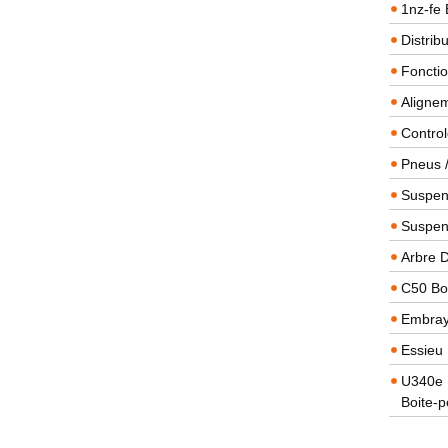
1nz-fe 
Distrib
Foncti
Alignem
Contro
Pneus 
Suspens
Suspen
Arbre 
C50 Boi
Embra
Essieu 
U340e B
Boite-p