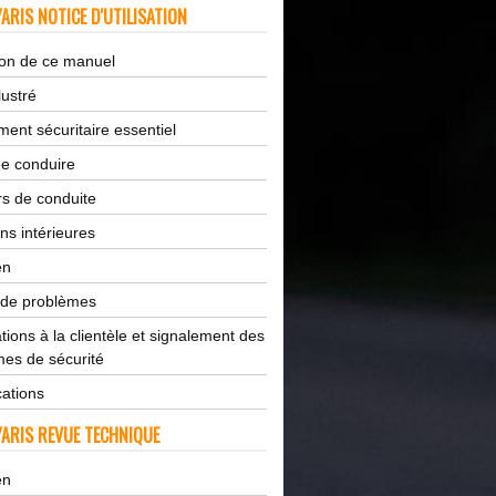
ARIS NOTICE D'UTILISATION
tion de ce manuel
lustré
ent sécuritaire essentiel
de conduire
s de conduite
ns intérieures
en
 de problèmes
tions à la clientèle et signalement des
es de sécurité
cations
ARIS REVUE TECHNIQUE
en