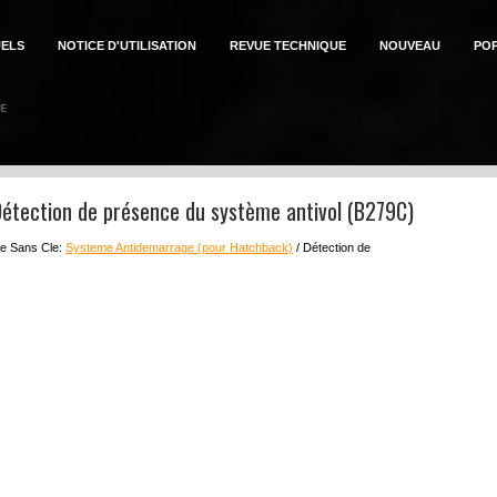
ELS
NOTICE D'UTILISATION
REVUE TECHNIQUE
NOUVEAU
PO
Détection de présence du système antivol (B279C)
ure Sans Cle:
Systeme Antidemarrage (pour Hatchback)
/ Détection de