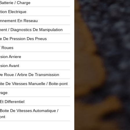
Batterie / Charge
ution Electrique
onnement En Reseau
ent / Diagnostics De Manipulation
le De Pression Des Pneus
/ Roues
ion Arriere
sion Avant
De Roue / Arbre De Transmission
te De Vitesses Manuelle / Boite-pont
yage
Et Differentiel
oite De Vitesses Automatique /
ont