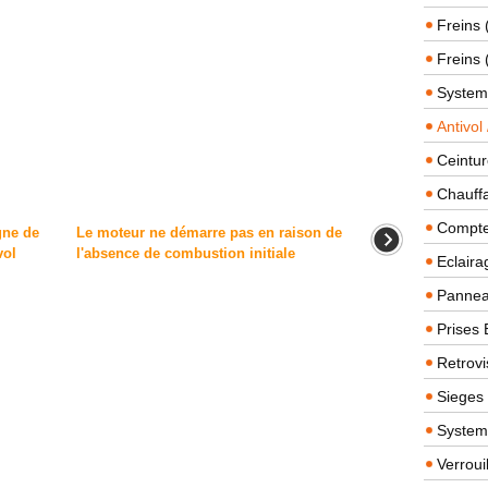
Freins 
Freins 
System
Antivol
Ceintur
Chauffa
Compteu
gne de
Le moteur ne démarre pas en raison de
vol
l'absence de combustion initiale
Eclairag
Panneau
Prises 
Retrovi
Sieges
System
Verroui