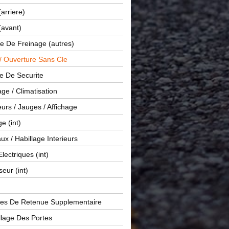
(arriere)
(avant)
e De Freinage (autres)
 / Ouverture Sans Cle
e De Securite
ge / Climatisation
rs / Jauges / Affichage
e (int)
x / Habillage Interieurs
Electriques (int)
seur (int)
es De Retenue Supplementaire
llage Des Portes