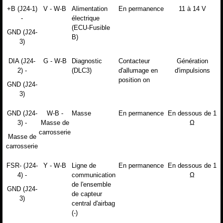
+B (J24-1)
V - W-B
Alimentation
En permanence
11 à 14 V
-
électrique
(ECU-Fusible
GND (J24-
B)
3)
DIA (J24-
G - W-B
Diagnostic
Contacteur
Génération
2) -
(DLC3)
d'allumage en
d'impulsions
position on
GND (J24-
3)
GND (J24-
W-B -
Masse
En permanence
En dessous de 1
3) -
Masse de
Ω
carrosserie
Masse de
carrosserie
FSR- (J24-
Y - W-B
Ligne de
En permanence
En dessous de 1
4) -
communication
Ω
de l'ensemble
GND (J24-
de capteur
3)
central d'airbag
(-)