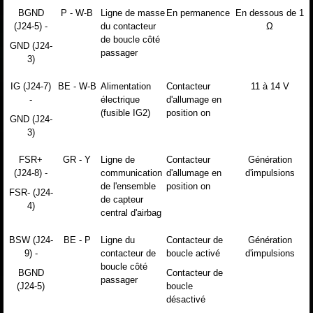
BGND
P - W-B
Ligne de masse
En permanence
En dessous de 1
(J24-5) -
du contacteur
Ω
de boucle côté
GND (J24-
passager
3)
IG (J24-7)
BE - W-B
Alimentation
Contacteur
11 à 14 V
-
électrique
d'allumage en
(fusible IG2)
position on
GND (J24-
3)
FSR+
GR - Y
Ligne de
Contacteur
Génération
(J24-8) -
communication
d'allumage en
d'impulsions
de l'ensemble
position on
FSR- (J24-
de capteur
4)
central d'airbag
BSW (J24-
BE - P
Ligne du
Contacteur de
Génération
9) -
contacteur de
boucle activé
d'impulsions
boucle côté
BGND
Contacteur de
passager
(J24-5)
boucle
désactivé