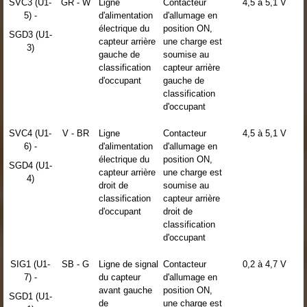
SVC3 (U1-
GR - W
Ligne
Contacteur
4,5 à 5,1 V
5) -
d'alimentation
d'allumage en
électrique du
position ON,
SGD3 (U1-
capteur arrière
une charge est
3)
gauche de
soumise au
classification
capteur arrière
d'occupant
gauche de
classification
d'occupant
SVC4 (U1-
V - BR
Ligne
Contacteur
4,5 à 5,1 V
6) -
d'alimentation
d'allumage en
électrique du
position ON,
SGD4 (U1-
capteur arrière
une charge est
4)
droit de
soumise au
classification
capteur arrière
d'occupant
droit de
classification
d'occupant
SIG1 (U1-
SB - G
Ligne de signal
Contacteur
0,2 à 4,7 V
7) -
du capteur
d'allumage en
avant gauche
position ON,
SGD1 (U1-
de
une charge est