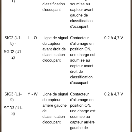
1)
classification
soumise au
d'occupant
capteur avant
gauche de
classification
d'occupant
SIG2 (U1-
L - O
Ligne de signal
Contacteur
0,2 à 4,7 V
8) -
du capteur
d'allumage en
avant droit de
position ON,
SGD2 (U1-
classification
une charge est
2)
d'occupant
soumise au
capteur avant
droit de
classification
d'occupant
SIG3 (U1-
Y - W
Ligne de signal
Contacteur
0,2 à 4,7 V
9) -
du capteur
d'allumage en
arrière gauche
position ON,
SGD3 (U1-
de
une charge est
3)
classification
soumise au
d'occupant
capteur arrière
gauche de