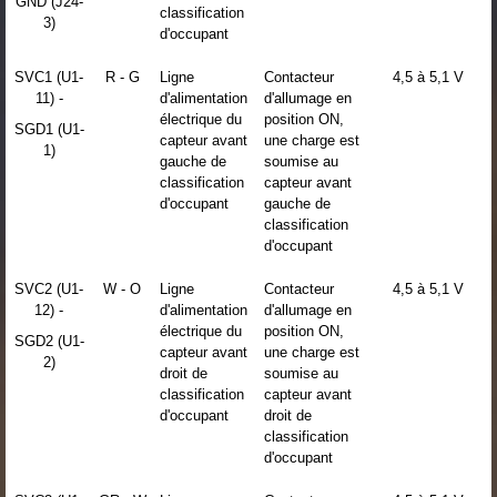
GND (J24-
classification
3)
d'occupant
SVC1 (U1-
R - G
Ligne
Contacteur
4,5 à 5,1 V
11) -
d'alimentation
d'allumage en
électrique du
position ON,
SGD1 (U1-
capteur avant
une charge est
1)
gauche de
soumise au
classification
capteur avant
d'occupant
gauche de
classification
d'occupant
SVC2 (U1-
W - O
Ligne
Contacteur
4,5 à 5,1 V
12) -
d'alimentation
d'allumage en
électrique du
position ON,
SGD2 (U1-
capteur avant
une charge est
2)
droit de
soumise au
classification
capteur avant
d'occupant
droit de
classification
d'occupant