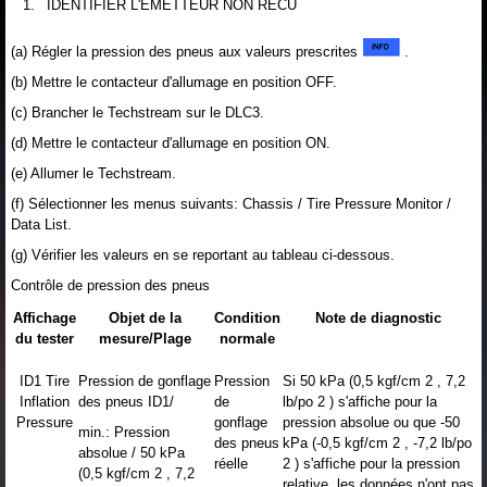
1.
IDENTIFIER L'EMETTEUR NON RECU
(a) Régler la pression des pneus aux valeurs prescrites
.
(b) Mettre le contacteur d'allumage en position OFF.
(c) Brancher le Techstream sur le DLC3.
(d) Mettre le contacteur d'allumage en position ON.
(e) Allumer le Techstream.
(f) Sélectionner les menus suivants: Chassis / Tire Pressure Monitor /
Data List.
(g) Vérifier les valeurs en se reportant au tableau ci-dessous.
Contrôle de pression des pneus
Affichage
Objet de la
Condition
Note de diagnostic
du tester
mesure/Plage
normale
ID1 Tire
Pression de gonflage
Pression
Si 50 kPa (0,5 kgf/cm 2 , 7,2
Inflation
des pneus ID1/
de
lb/po 2 ) s'affiche pour la
Pressure
gonflage
pression absolue ou que -50
min.: Pression
des pneus
kPa (-0,5 kgf/cm 2 , -7,2 lb/po
absolue / 50 kPa
réelle
2 ) s'affiche pour la pression
(0,5 kgf/cm 2 , 7,2
relative, les données n'ont pas