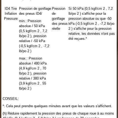
ID4 Tire
Pression de gonflage
Pression
Si 50 kPa (0,5 kgf/cm 2 , 7,2
Inflation
des pneus ID4/
de
lb/po 2 ) s'affiche pour la
Pressure
gonflage
pression absolue ou que -50
min.: Pression
des pneus
kPa (-0,5 kgf/cm 2 , -7,2 lb/po
absolue / 50 kPa
réelle
2 ) s'affiche pour la pression
(0,5 kgf/cm 2 , 7,2
relative, les données n'ont pas
lb/po 2 ), pression
été reçues.*
relative / -50 kPa
(-0,5 kgf/cm 2 , -7,2
lb/po 2 )
max.: Pression
absolue / 480 kPa
(4,9 kgf/cm 2 , 70
lb/po 2 ), pression
relative / 380 kPa
(3,9 kgf/cm 2 , 55
lb/po 2 )
CONSEIL:
*: Cela peut prendre quelques minutes avant que les valeurs s'affichent.
(h) Réduire rapidement la pression des pneus de chaque roue à au moins