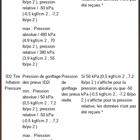
lb/po 2 ), pression
été reçues.*
relative / -50 kPa
(-0,5 kgf/cm 2 , -7,2
lb/po 2 )
max.: Pression
absolue / 480 kPa
(4,9 kgf/cm 2 , 70
lb/po 2 ), pression
relative / 380 kPa
(3,9 kgf/cm 2 , 55
lb/po 2 )
ID2 Tire
Pression de gonflage
Pression
Si 50 kPa (0,5 kgf/cm 2 , 7,2
Inflation
des pneus ID2/
de
lb/po 2 ) s'affiche pour la
Pressure
gonflage
pression absolue ou que -50
min.: Pression
des pneus
kPa (-0,5 kgf/cm 2 , -7,2 lb/po
absolue / 50 kPa
réelle
2 ) s'affiche pour la pression
(0,5 kgf/cm 2 , 7,2
relative, les données n'ont pas
lb/po 2 ), pression
été reçues.*
relative / -50 kPa
(-0,5 kgf/cm 2 , -7,2
lb/po 2 )
max.: Pression