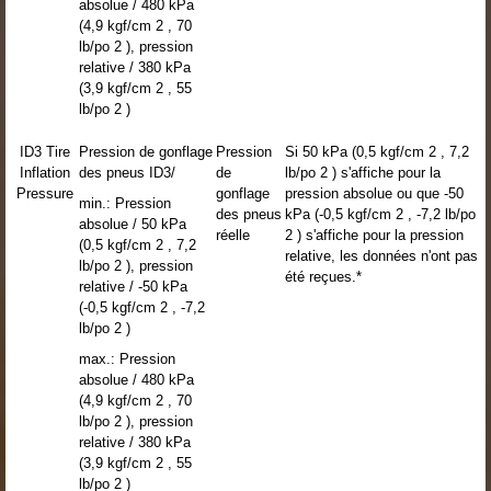
absolue / 480 kPa
(4,9 kgf/cm 2 , 70
lb/po 2 ), pression
relative / 380 kPa
(3,9 kgf/cm 2 , 55
lb/po 2 )
ID3 Tire
Pression de gonflage
Pression
Si 50 kPa (0,5 kgf/cm 2 , 7,2
Inflation
des pneus ID3/
de
lb/po 2 ) s'affiche pour la
Pressure
gonflage
pression absolue ou que -50
min.: Pression
des pneus
kPa (-0,5 kgf/cm 2 , -7,2 lb/po
absolue / 50 kPa
réelle
2 ) s'affiche pour la pression
(0,5 kgf/cm 2 , 7,2
relative, les données n'ont pas
lb/po 2 ), pression
été reçues.*
relative / -50 kPa
(-0,5 kgf/cm 2 , -7,2
lb/po 2 )
max.: Pression
absolue / 480 kPa
(4,9 kgf/cm 2 , 70
lb/po 2 ), pression
relative / 380 kPa
(3,9 kgf/cm 2 , 55
lb/po 2 )