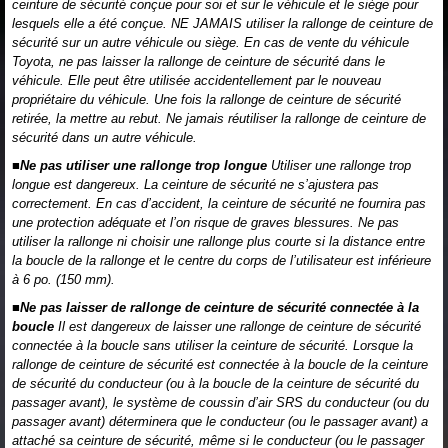
ceinture de sécurité conçue pour soi et sur le véhicule et le siège pour
lesquels elle a été conçue. NE JAMAIS utiliser la rallonge de ceinture de
sécurité sur un autre véhicule ou siège. En cas de vente du véhicule
Toyota, ne pas laisser la rallonge de ceinture de sécurité dans le
véhicule. Elle peut être utilisée accidentellement par le nouveau
propriétaire du véhicule. Une fois la rallonge de ceinture de sécurité
retirée, la mettre au rebut. Ne jamais réutiliser la rallonge de ceinture de
sécurité dans un autre véhicule.
■Ne pas utiliser une rallonge trop longue
Utiliser une rallonge trop
longue est dangereux. La ceinture de sécurité ne s’ajustera pas
correctement. En cas d’accident, la ceinture de sécurité ne fournira pas
une protection adéquate et l’on risque de graves blessures. Ne pas
utiliser la rallonge ni choisir une rallonge plus courte si la distance entre
la boucle de la rallonge et le centre du corps de l’utilisateur est inférieure
à 6 po. (150 mm).
■Ne pas laisser de rallonge de ceinture de sécurité connectée à la
boucle
Il est dangereux de laisser une rallonge de ceinture de sécurité
connectée à la boucle sans utiliser la ceinture de sécurité. Lorsque la
rallonge de ceinture de sécurité est connectée à la boucle de la ceinture
de sécurité du conducteur (ou à la boucle de la ceinture de sécurité du
passager avant), le système de coussin d’air SRS du conducteur (ou du
passager avant) déterminera que le conducteur (ou le passager avant) a
attaché sa ceinture de sécurité, même si le conducteur (ou le passager